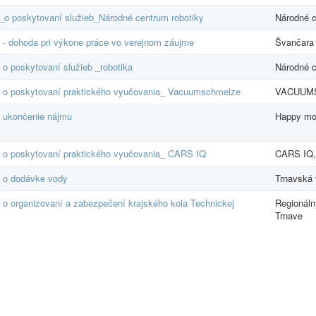
_o poskytovaní služieb_Národné centrum robotiky
Národné c
- dohoda pri výkone práce vo verejnom záujme
Švančara 
o poskytovaní služieb _robotika
Národné c
 o poskytovaní praktického vyučovania_ Vacuumschmelze
VACUUMS
 ukončenie nájmu
Happy mo
 o poskytovaní praktického vyučovania_ CARS IQ
CARS IQ, 
 o dodávke vody
Trnavská 
o organizovaní a zabezpečení krajského kola Technickej
Regionáln
Trnave