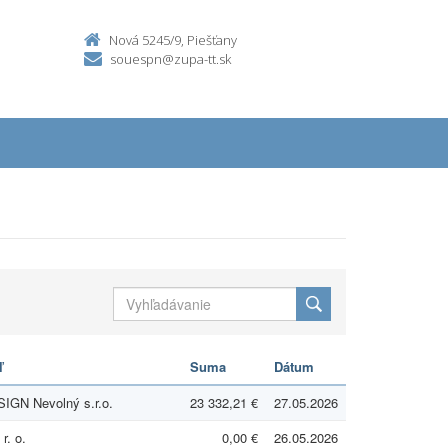
Nová 5245/9, Piešťany
souespn@zupa-tt.sk
ľ
Suma
Dátum
IGN Nevolný s.r.o.
23 332,21 €
27.05.2026
r. o.
0,00 €
26.05.2026