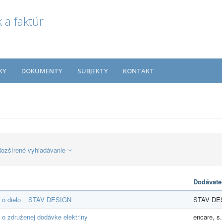
 a faktúr
KY
DOKUMENTY
SUBJEKTY
KONTAKT
ozšírené vyhľadávanie
Dodávate
 o dielo _ STAV DESIGN
STAV DES
o združenej dodávke elektriny
encare, s. 