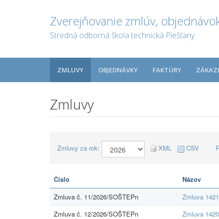
Zverejňovanie zmlúv, objednávok
Stredná odborná škola technická Piešťany
ZMLUVY
OBJEDNÁVKY
FAKTÚRY
ZÁKAZ
Zmluvy
Zmluvy za rok:
XML
CSV
R
Číslo
Názov
Zmluva č. 11/2026/SOŠTEPn
Zmluva 1421
Zmluva č. 12/2026/SOŠTEPn
Zmluva 1420 