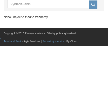
Neboli nájdené žiadne záznamy
Copyright © 2015 Zverejnovanie.sk | Všetky práva vyhradené
Tvroba stránok
- Aglo Solutions |
Redakčný systém
- SysCom