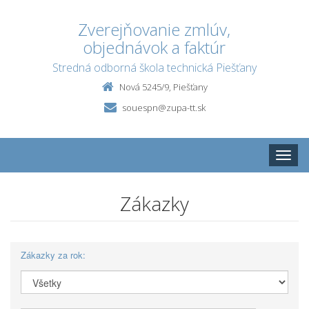
Zverejňovanie zmlúv,
objednávok a faktúr
Stredná odborná škola technická Piešťany
Nová 5245/9, Piešťany
souespn@zupa-tt.sk
Toggle
naviga
Zákazky
Zákazky za rok: