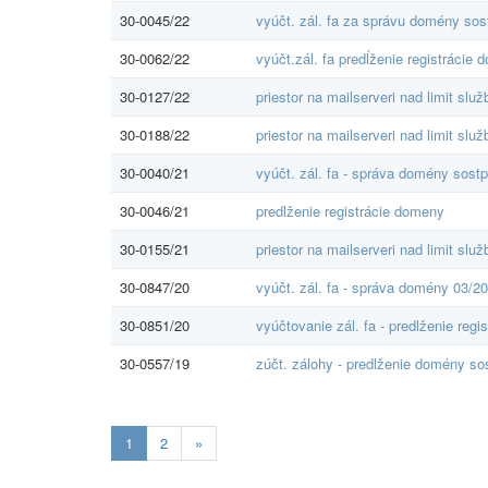
30-0045/22
vyúčt. zál. fa za správu domény sos
30-0062/22
vyúčt.zál. fa predĺženie registrácie
30-0127/22
priestor na mailserveri nad limit služ
30-0188/22
priestor na mailserveri nad limit služ
30-0040/21
vyúčt. zál. fa - správa domény sost
30-0046/21
predlženie registrácie domeny
30-0155/21
priestor na mailserveri nad limit služ
30-0847/20
vyúčt. zál. fa - správa domény 03/20
30-0851/20
vyúčtovanie zál. fa - predlženie reg
30-0557/19
zúčt. zálohy - predlženie domény so
Aktuálna
1
2
»
stránka
1