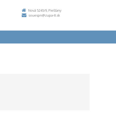
Nová 5245/9, Piešťany
souespn@zupa-tt.sk