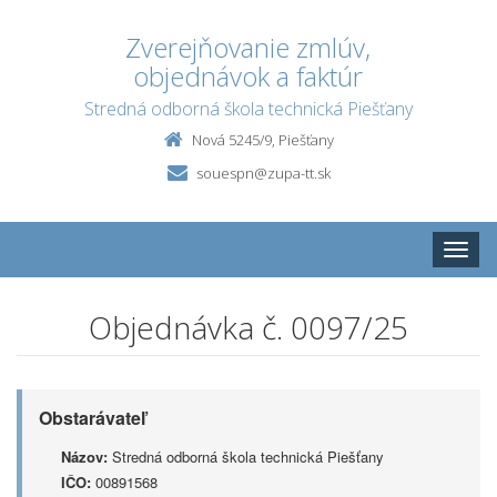
Zverejňovanie zmlúv,
objednávok a faktúr
Stredná odborná škola technická Piešťany
Nová 5245/9, Piešťany
souespn@zupa-tt.sk
Toggle
naviga
Objednávka č. 0097/25
Obstarávateľ
Názov:
Stredná odborná škola technická Piešťany
IČO:
00891568