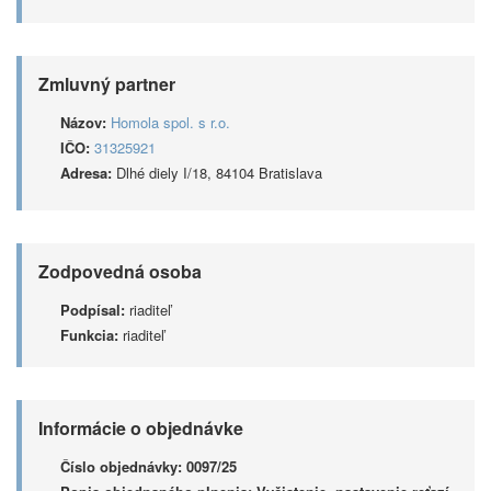
Zmluvný partner
Názov:
Homola spol. s r.o.
IČO:
31325921
Adresa:
Dlhé diely I/18, 84104 Bratislava
Zodpovedná osoba
Podpísal:
riaditeľ
Funkcia:
riaditeľ
Informácie o objednávke
Číslo objednávky:
0097/25