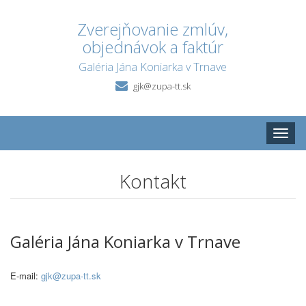
Zverejňovanie zmlúv,
objednávok a faktúr
Galéria Jána Koniarka v Trnave
gjk@zupa-tt.sk
Toggle
naviga
Kontakt
Galéria Jána Koniarka v Trnave
E-mail:
gjk@zupa-tt.sk