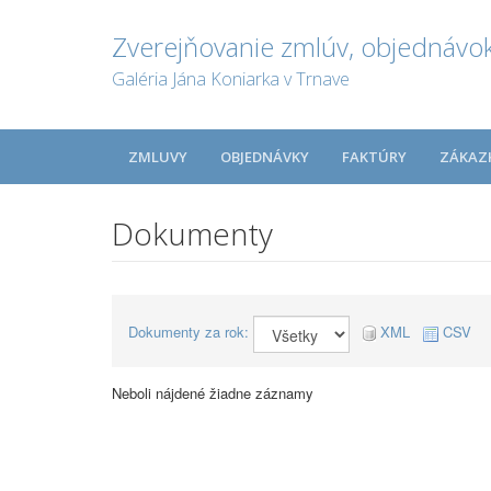
Zverejňovanie zmlúv, objednávok
Galéria Jána Koniarka v Trnave
ZMLUVY
OBJEDNÁVKY
FAKTÚRY
ZÁKAZ
Dokumenty
Dokumenty za rok:
XML
CSV
Neboli nájdené žiadne záznamy