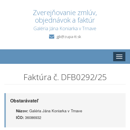
Zverejňovanie zmlúv,
objednávok a faktúr
Galéria Jána Koniarka v Trnave
gjk@zupa-tt.sk
Toggle
naviga
Faktúra č. DFB0292/25
Obstarávateľ
Názov:
Galéria Jána Koniarka v Trnave
IČO:
36086932