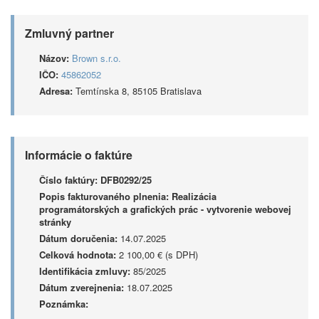
Zmluvný partner
Názov:
Brown s.r.o.
IČO:
45862052
Adresa:
Temtínska 8, 85105 Bratislava
Informácie o faktúre
Číslo faktúry:
DFB0292/25
Popis fakturovaného plnenia:
Realizácia
programátorských a grafických prác - vytvorenie webovej
stránky
Dátum doručenia:
14.07.2025
Celková hodnota:
2 100,00 € (s DPH)
Identifikácia zmluvy:
85/2025
Dátum zverejnenia:
18.07.2025
Poznámka: