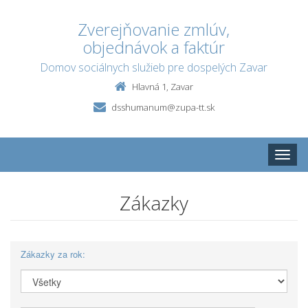
Zverejňovanie zmlúv,
objednávok a faktúr
Domov sociálnych služieb pre dospelých Zavar
Hlavná 1, Zavar
dsshumanum@zupa-tt.sk
Toggle
naviga
Zákazky
Zákazky za rok: