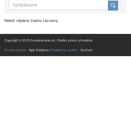
Neboli nájdené žiadne záznamy
Copyright © 2015 Zverejnovanie.sk | Všetky práva vyhradené
Tvroba stránok
- Aglo Solutions |
Redakčný systém
- SysCom