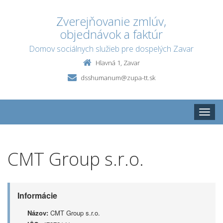
Zverejňovanie zmlúv,
objednávok a faktúr
Domov sociálnych služieb pre dospelých Zavar
Hlavná 1, Zavar
dsshumanum@zupa-tt.sk
Toggle
naviga
CMT Group s.r.o.
Informácie
Názov:
CMT Group s.r.o.