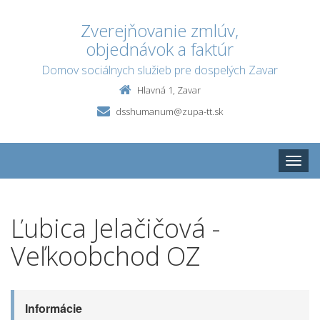
Zverejňovanie zmlúv,
objednávok a faktúr
Domov sociálnych služieb pre dospelých Zavar
Hlavná 1, Zavar
dsshumanum@zupa-tt.sk
Toggle
naviga
Ľubica Jelačičová -
Veľkoobchod OZ
Informácie