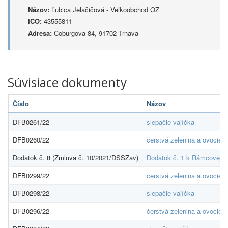
Názov:
Ľubica Jelačičová - Veľkoobchod OZ
IČO:
43555811
Adresa:
Coburgova 84, 91702 Trnava
Súvisiace dokumenty
Číslo
Názov
DFB0261/22
slepačie vajíčka
DFB0260/22
čerstvá zelenina a ovocie
Dodatok č. 8 (Zmluva č. 10/2021/DSSZav)
Dodatok č. 1 k Rámcovej d
DFB0299/22
čerstvá zelenina a ovocie
DFB0298/22
slepačie vajíčka
DFB0296/22
čerstvá zelenina a ovocie