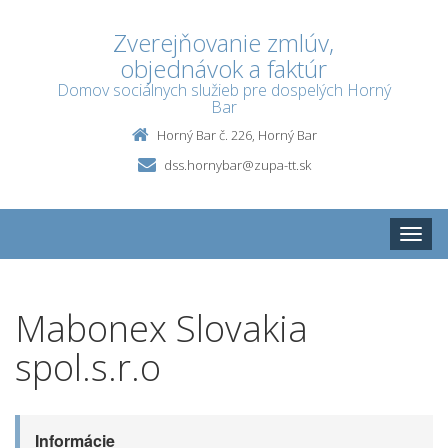
Zverejňovanie zmlúv,
objednávok a faktúr
Domov sociálnych služieb pre dospelých Horný
Bar
Horný Bar č. 226, Horný Bar
dss.hornybar@zupa-tt.sk
Toggle
naviga
Mabonex Slovakia
spol.s.r.o
Informácie