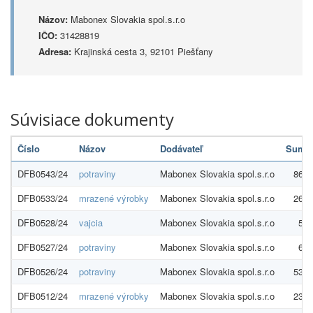
Názov:
Mabonex Slovakia spol.s.r.o
IČO:
31428819
Adresa:
Krajinská cesta 3, 92101 Piešťany
Súvisiace dokumenty
Číslo
Názov
Dodávateľ
Suma
DFB0543/24
potraviny
Mabonex Slovakia spol.s.r.o
869,
DFB0533/24
mrazené výrobky
Mabonex Slovakia spol.s.r.o
267,
DFB0528/24
vajcia
Mabonex Slovakia spol.s.r.o
57,
DFB0527/24
potraviny
Mabonex Slovakia spol.s.r.o
66,
DFB0526/24
potraviny
Mabonex Slovakia spol.s.r.o
533,
DFB0512/24
mrazené výrobky
Mabonex Slovakia spol.s.r.o
234,