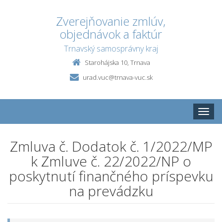
Zverejňovanie zmlúv,
objednávok a faktúr
Trnavský samosprávny kraj
Starohájska 10, Trnava
urad.vuc@trnava-vuc.sk
Toggle
naviga
Zmluva č. Dodatok č. 1/2022/MP
k Zmluve č. 22/2022/NP o
poskytnutí finančného príspevku
na prevádzku