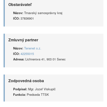
Obstarávateľ
Názov:
Trnavský samosprávny kraj
IČO:
37836901
Zmluvný partner
Názov:
Tenenet o.z.
IČO:
42255015
Adresa:
Lichnerova 41, 903 01 Senec
Zodpovedná osoba
Podpísal:
Mgr. Jozef Viskupič
Funkcia:
Predseda TTSK