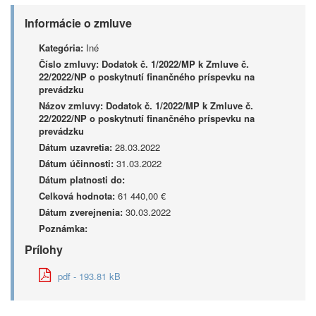
Informácie o zmluve
Kategória:
Iné
Číslo zmluvy:
Dodatok č. 1/2022/MP k Zmluve č.
22/2022/NP o poskytnutí finančného príspevku na
prevádzku
Názov zmluvy:
Dodatok č. 1/2022/MP k Zmluve č.
22/2022/NP o poskytnutí finančného príspevku na
prevádzku
Dátum uzavretia:
28.03.2022
Dátum účinnosti:
31.03.2022
Dátum platnosti do:
Celková hodnota:
61 440,00 €
Dátum zverejnenia:
30.03.2022
Poznámka:
Prílohy
pdf - 193.81 kB