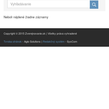
Neboli nájdené žiadne záznamy
Copyright © 2015 Zverejnovanie.sk | Všetky práva vyhradené
Tvroba stránok
- Aglo Solutions |
Redakčný systém
- SysCom