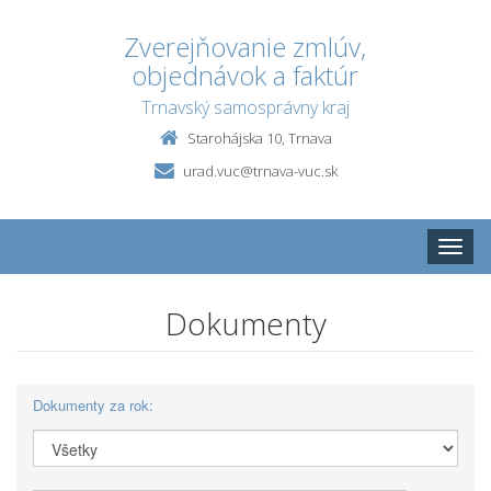
Zverejňovanie zmlúv,
objednávok a faktúr
Trnavský samosprávny kraj
Starohájska 10, Trnava
urad.vuc@trnava-vuc.sk
Toggle
naviga
Dokumenty
Dokumenty za rok: