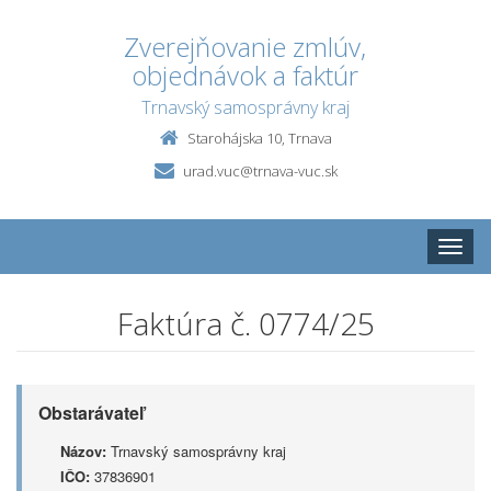
Zverejňovanie zmlúv,
objednávok a faktúr
Trnavský samosprávny kraj
Starohájska 10, Trnava
urad.vuc@trnava-vuc.sk
Toggle
naviga
Faktúra č. 0774/25
Obstarávateľ
Názov:
Trnavský samosprávny kraj
IČO:
37836901