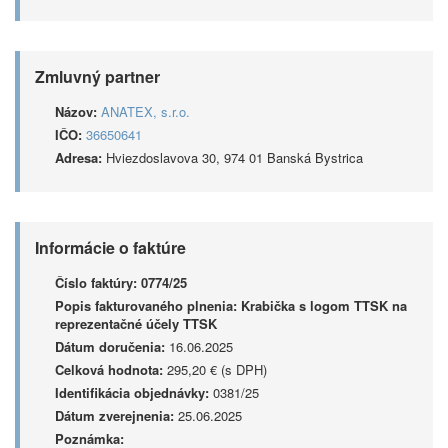
Zmluvný partner
Názov:
ANATEX, s.r.o.
IČO:
36650641
Adresa:
Hviezdoslavova 30, 974 01 Banská Bystrica
Informácie o faktúre
Číslo faktúry:
0774/25
Popis fakturovaného plnenia:
Krabička s logom TTSK na
reprezentačné účely TTSK
Dátum doručenia:
16.06.2025
Celková hodnota:
295,20 € (s DPH)
Identifikácia objednávky:
0381/25
Dátum zverejnenia:
25.06.2025
Poznámka: