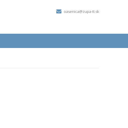
oasenica@zupa-tt.sk