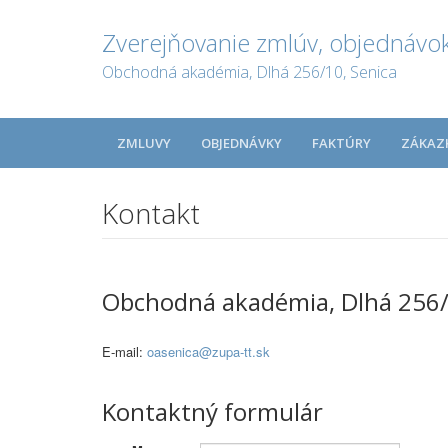
Zverejňovanie zmlúv, objednávok
Obchodná akadémia, Dlhá 256/10, Senica
ZMLUVY
OBJEDNÁVKY
FAKTÚRY
ZÁKAZ
Kontakt
Obchodná akadémia, Dlhá 256/
E-mail:
oasenica@zupa-tt.sk
Kontaktný formulár