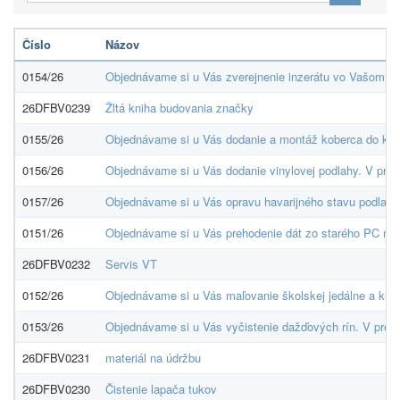
Číslo
Názov
0154/26
Objednávame si u Vás zverejnenie inzerátu vo Vašom tý
26DFBV0239
Žltá kniha budovania značky
0155/26
Objednávame si u Vás dodanie a montáž koberca do kanc
0156/26
Objednávame si u Vás dodanie vinylovej podlahy. V pre
0157/26
Objednávame si u Vás opravu havarijného stavu podlahy 
0151/26
Objednávame si u Vás prehodenie dát zo starého PC na 
26DFBV0232
Servis VT
0152/26
Objednávame si u Vás maľovanie školskej jedálne a kuc
0153/26
Objednávame si u Vás vyčistenie dažďových rín. V pred
26DFBV0231
materiál na údržbu
26DFBV0230
Čistenie lapača tukov