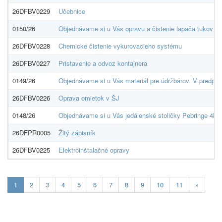
26DFBV0229
Učebnice
0150/26
Objednávame si u Vás opravu a čistenie lapača tukov v 
26DFBV0228
Chemické čistenie vykurovacieho systému
26DFBV0227
Pristavenie a odvoz kontajnera
0149/26
Objednávame si u Vás materiál pre údržbárov. V predpo
26DFBV0226
Oprava omietok v ŠJ
0148/26
Objednávame si u Vás jedálenské stoličky Pebringe 4ks 
26DFPR0005
Žltý zápisník
26DFBV0225
Elektroinštalačné opravy
Aktuálna
1
2
3
4
5
6
7
8
9
10
11
»
stránka
1