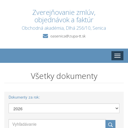
Zverejňovanie zmlúv,
objednávok a faktúr
Obchodná akadémia, Dlhá 256/10, Senica
oasenica@zupa-tt.sk
Toggle
naviga
Všetky dokumenty
Dokumenty za rok: