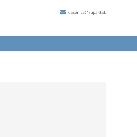
oasenica@zupa-tt.sk