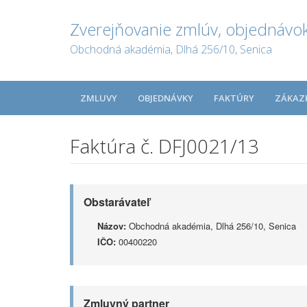
Zverejňovanie zmlúv, objednávok
Obchodná akadémia, Dlhá 256/10, Senica
ZMLUVY
OBJEDNÁVKY
FAKTÚRY
ZÁKAZ
Faktúra č. DFJ0021/13
Obstarávateľ
Názov:
Obchodná akadémia, Dlhá 256/10, Senica
IČO:
00400220
Zmluvný partner