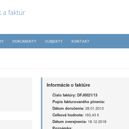
 a faktúr
KY
DOKUMENTY
SUBJEKTY
KONTAKT
Informácie o faktúre
Číslo faktúry:
DFJ0021/13
Popis fakturovaného plnenia:
Dátum doručenia:
28.01.2013
Celková hodnota:
163,43 €
Dátum zverejnenia:
18.12.2018
Poznámka: