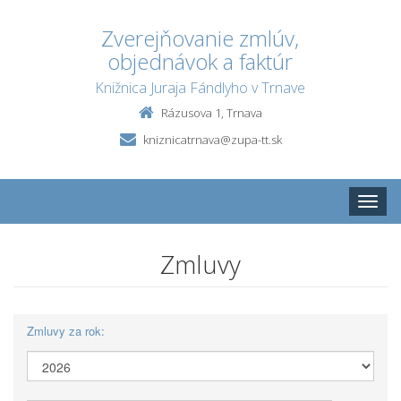
Zverejňovanie zmlúv,
objednávok a faktúr
Knižnica Juraja Fándlyho v Trnave
Rázusova 1, Trnava
kniznicatrnava@zupa-tt.sk
Toggle
naviga
Zmluvy
Zmluvy za rok: