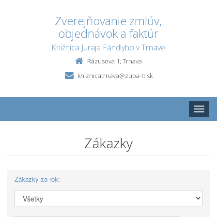
Zverejňovanie zmlúv,
objednávok a faktúr
Knižnica Juraja Fándlyho v Trnave
Rázusova 1, Trnava
kniznicatrnava@zupa-tt.sk
Toggle
naviga
Zákazky
Zákazky za rok: