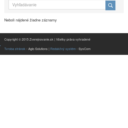
Neboli nájdené žiadne záznamy
Copyright © 2015 Zverejnovanie.sk | Všetky práva vyhradené
Tvroba stránok
- Aglo Solutions |
Redakčný systém
- SysCom