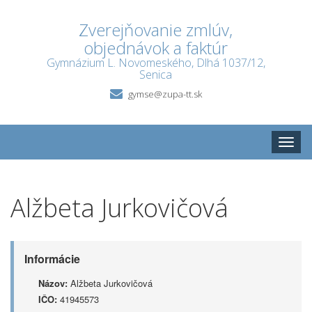
Zverejňovanie zmlúv,
objednávok a faktúr
Gymnázium L. Novomeského, Dlhá 1037/12,
Senica
gymse@zupa-tt.sk
Toggle
naviga
Alžbeta Jurkovičová
Informácie
Názov:
Alžbeta Jurkovičová
IČO:
41945573