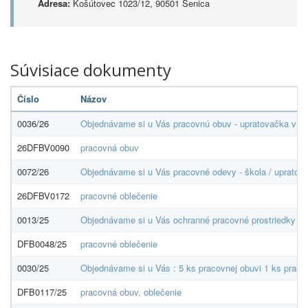
Adresa:
Košútovec 1023/12, 90501 Senica
Súvisiace dokumenty
Číslo
Názov
0036/26
Objednávame si u Vás pracovnú obuv - upratovačka v ce
26DFBV0090
pracovná obuv
0072/26
Objednávame si u Vás pracovné odevy - škola / upratova
26DFBV0172
pracovné oblečenie
0013/25
Objednávame si u Vás ochranné pracovné prostriedky v c
DFB0048/25
pracovné oblečenie
0030/25
Objednávame si u Vás : 5 ks pracovnej obuvi 1 ks praco
DFB0117/25
pracovná obuv, oblečenie