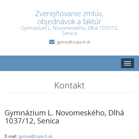
Zverejňovanie zmlúv,
objednávok a faktúr
Gymnázium L. Novomeského, Dlhá 1037/12,
Senica
gymse@zupa-tt.sk
Toggle
naviga
Kontakt
Gymnázium L. Novomeského, Dlhá
1037/12, Senica
E-mail:
gymse@zupa-tt.sk