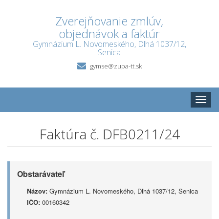
Zverejňovanie zmlúv,
objednávok a faktúr
Gymnázium L. Novomeského, Dlhá 1037/12,
Senica
gymse@zupa-tt.sk
Toggle
naviga
Faktúra č. DFB0211/24
Obstarávateľ
Názov:
Gymnázium L. Novomeského, Dlhá 1037/12, Senica
IČO:
00160342