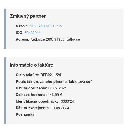
Zmluvný partner
Názov:
GE GASTRO s. r. o.
IČO:
53483944
Adresa:
Kátlovce 269, 91955 Kátlovce
Informácie o faktúre
Číslo faktúry:
DFB0211/24
Popis fakturovaného plnenia:
tabletová soľ
Dátum doručenia:
06.09.2024
Celková hodnota:
146,88 €
Identifikácia objednávky:
0083/24
Dátum zverejnenia:
13.09.2024
Poznámka: