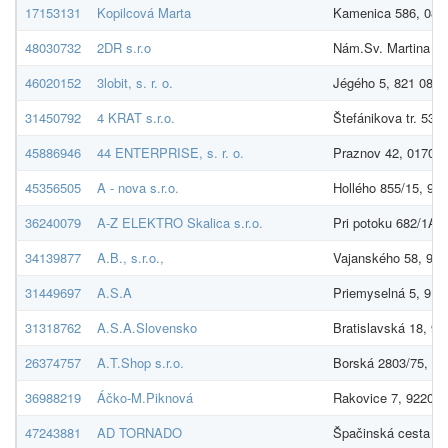
17153131
Kopilcová Marta
Kamenica 586, 082
48030732
2DR s.r.o
Nám.Sv. Martina 41
46020152
3lobit, s. r. o.
Jégého 5, 821 08 B
31450792
4 KRAT s.r.o.
Štefánikova tr. 53, 
45886946
44 ENTERPRISE, s. r. o.
Praznov 42, 01701 
45356505
A - nova s.r.o.
Hollého 855/15, 909
36240079
A-Z ELEKTRO Skalica s.r.o.
Pri potoku 682/1A, 
34139877
A.B., s.r.o.,
Vajanského 58, 921
31449697
A.S.A
Priemyselná 5, 917
31318762
A.S.A.Slovensko
Bratislavská 18, 9
26374757
A.T.Shop s.r.o.
Borská 2803/75, 31
36988219
Áčko-M.Piknová
Rakovice 7, 92208 
47243881
AD TORNADO
Špačinská cesta 13