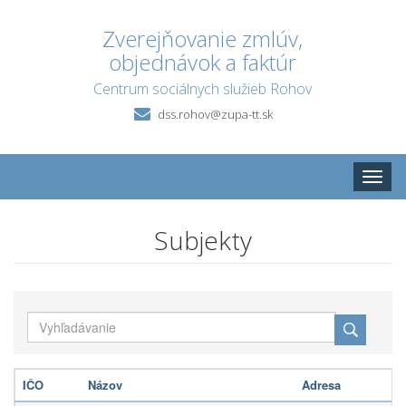
Zverejňovanie zmlúv,
objednávok a faktúr
Centrum sociálnych služieb Rohov
dss.rohov@zupa-tt.sk
Toggle
naviga
Subjekty
IČO
Názov
Adresa