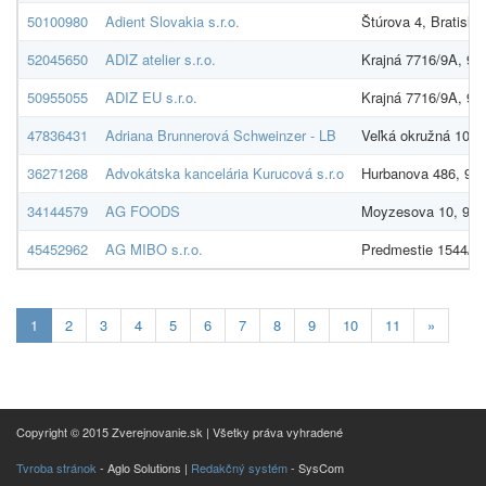
50100980
Adient Slovakia s.r.o.
Štúrova 4, Bratisla
52045650
ADIZ atelier s.r.o.
Krajná 7716/9A, 91
50955055
ADIZ EU s.r.o.
Krajná 7716/9A, 91
47836431
Adriana Brunnerová Schweinzer - LB
Veľká okružná 1022
36271268
Advokátska kancelária Kurucová s.r.o
Hurbanova 486, 90
34144579
AG FOODS
Moyzesova 10, 902
45452962
AG MIBO s.r.o.
Predmestie 1544/92
Aktuálna
1
2
3
4
5
6
7
8
9
10
11
»
stránka
1
Copyright © 2015 Zverejnovanie.sk | Všetky práva vyhradené
Tvroba stránok
- Aglo Solutions |
Redakčný systém
- SysCom