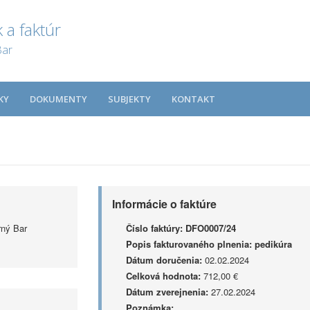
 a faktúr
Bar
KY
DOKUMENTY
SUBJEKTY
KONTAKT
Informácie o faktúre
rný Bar
Číslo faktúry:
DFO0007/24
Popis fakturovaného plnenia:
pedikúra
Dátum doručenia:
02.02.2024
Celková hodnota:
712,00 €
Dátum zverejnenia:
27.02.2024
Poznámka: