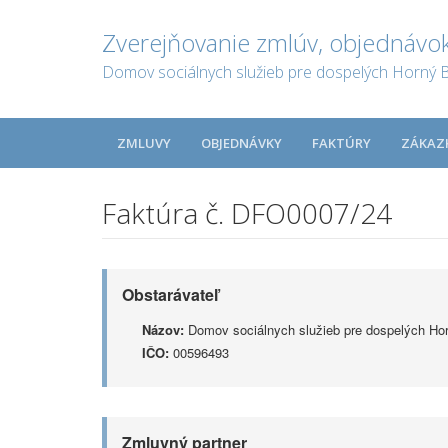
Zverejňovanie zmlúv, objednávok
Domov sociálnych služieb pre dospelých Horný 
ZMLUVY
OBJEDNÁVKY
FAKTÚRY
ZÁKAZ
Faktúra č. DFO0007/24
Obstarávateľ
Názov:
Domov sociálnych služieb pre dospelých Ho
IČO:
00596493
Zmluvný partner