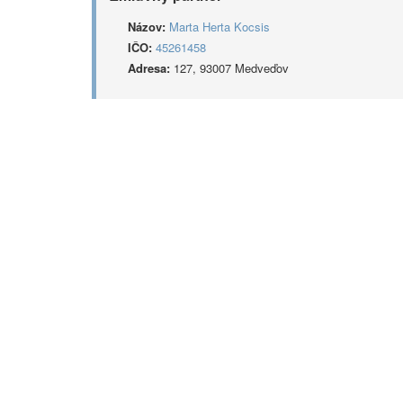
Názov:
Marta Herta Kocsis
IČO:
45261458
Adresa:
127, 93007 Medveďov