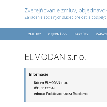
Zverejňovanie zmlúv, objednávok
Zariadenie sociálnych služieb pre deti a dospelý
ZMLUVY
OBJEDNÁVKY
FAKTÚRY
ZÁKAZ
ELMODAN s.r.o.
Informácie
Názov:
ELMODAN s.r.o.
IČO:
51127644
Adresa:
Radošovce, 90863 Radošovce