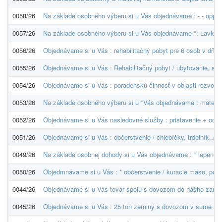
0058/26
Na základe osobného výberu si u Vás objednávame : - - oppb
0057/26
Na základe osobného výberu si u Vás objednávame *: Lavkov
0056/26
Objednávame si u Vás : rehabilitačný pobyt pre 6 osob v dňo
0055/26
Objednávame si u Vás : Rehabilitačný pobyt / ubytovanie, str
0054/26
Objednávame si u Vás : poradenskú činnosť v oblasti rozvoja 
0053/26
Na základe osobného výberu si u *Vás objednávame : materiá
0052/26
Objednávame si u Vás nasledovné služby : pristavenie + odvo
0051/26
Objednávame si u Vás : občerstvenie / chlebíčky, trdelník../ 
0049/26
Na základe osobnej dohody si u Vás objednávame : * lepenie 
0050/26
Objedmnávame si u Vás : * občerstvenie / kuracie mäso, poli
0044/26
Objednávame si u Vás tovar spolu s dovozom do nášho zariaden
0045/26
Objednávame si u Vás : 25 ton zeminy s dovozom v sume 836