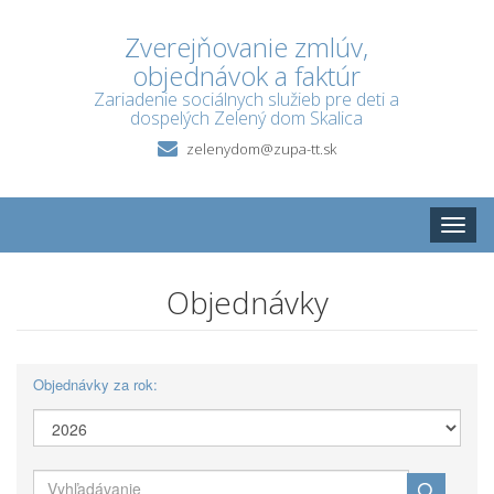
Zverejňovanie zmlúv,
objednávok a faktúr
Zariadenie sociálnych služieb pre deti a
dospelých Zelený dom Skalica
zelenydom@zupa-tt.sk
Toggle
naviga
Objednávky
Objednávky za rok: