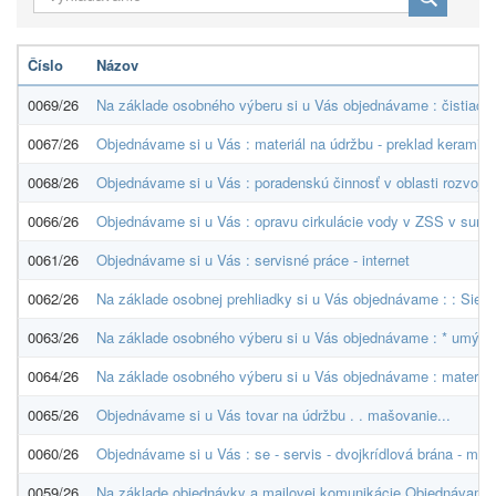
Číslo
Názov
0069/26
Na základe osobného výberu si u Vás objednávame : čistiaci a
0067/26
Objednávame si u Vás : materiál na údržbu - preklad keramic
0068/26
Objednávame si u Vás : poradenskú činnosť v oblasti rozvoja 
0066/26
Objednávame si u Vás : opravu cirkulácie vody v ZSS v sume
0061/26
Objednávame si u Vás : servisné práce - internet
0062/26
Na základe osobnej prehliadky si u Vás objednávame : : Sieť
0063/26
Na základe osobného výberu si u Vás objednávame : * umýv
0064/26
Na základe osobného výberu si u Vás objednávame : materiál 
0065/26
Objednávame si u Vás tovar na údržbu . . mašovanie...
0060/26
Objednávame si u Vás : se - servis - dvojkrídlová brána - mo
0059/26
Na základe objednávky a mailovej komunikácie Objednávame si 