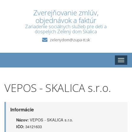
Zverejňovanie zmlúv,
objednávok a faktúr
Zariadenie sociálnych služieb pre deti a
dospelých Zelený dom Skalica
zelenydom@zupa-tt.sk
Toggle
naviga
VEPOS - SKALICA s.r.o.
Informácie
Názov:
VEPOS - SKALICA s.r.o.
IČO:
34121633