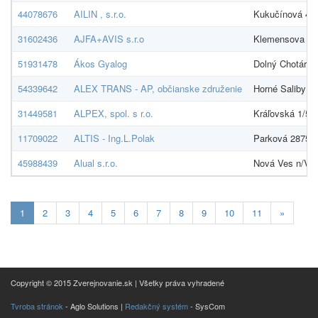
44078676
AILIN , s.r.o.
Kukučínová 493
31602436
AJFA+AVIS s.r.o
Klemensova 34,
51931478
Ákos Gyalog
Dolný Chotár 1
54339642
ALEX TRANS - AP, občianske združenie
Horné Saliby 1
31449581
ALPEX, spol. s r.o.
Kráľovská 1/51
11709022
ALTIS - Ing.L.Polak
Parková 2875/2
45988439
Alual s.r.o.
Nová Ves n/Vá
Aktuálna
1
2
3
4
5
6
7
8
9
10
11
»
stránka
1
Copyright © 2015 Zverejnovanie.sk | Všetky práva vyhradené
Tvroba stránok
- Aglo Solutions |
Redakčný systém
- SysCom