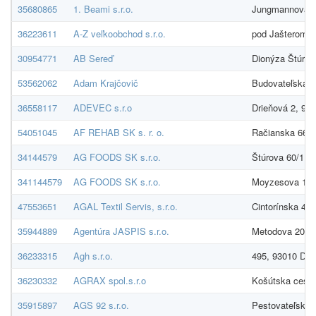
35680865
1. Beami s.r.o.
Jungmannova 14
36223611
A-Z veľkoobchod s.r.o.
pod Jašterom 1
30954771
AB Sereď
Dionýza Štúra 
53562062
Adam Krajčovič
Budovateľská 7
36558117
ADEVEC s.r.o
Drieňová 2, 92
54051045
AF REHAB SK s. r. o.
Račianska 66, 
34144579
AG FOODS SK s.r.o.
Štúrova 60/110,
341144579
AG FOODS SK s.r.o.
Moyzesova 10,
47553651
AGAL Textil Servis, s.r.o.
Cintorínska 46
35944889
Agentúra JASPIS s.r.o.
Metodova 204/7
36233315
Agh s.r.o.
495, 93010 Dol
36230332
AGRAX spol.s.r.o
Košútska cesta
35915897
AGS 92 s.r.o.
Pestovateľská 1