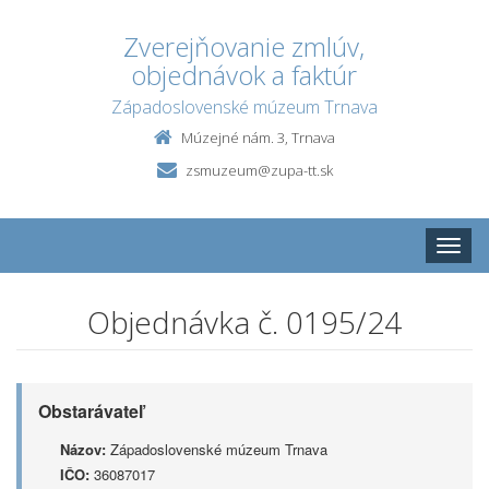
Zverejňovanie zmlúv,
objednávok a faktúr
Západoslovenské múzeum Trnava
Múzejné nám. 3, Trnava
zsmuzeum@zupa-tt.sk
Toggle
naviga
Objednávka č. 0195/24
Obstarávateľ
Názov:
Západoslovenské múzeum Trnava
IČO:
36087017