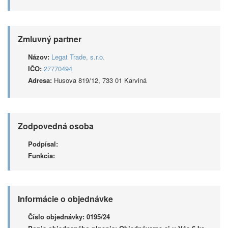
Zmluvný partner
Názov:
Legat Trade, s.r.o.
IČO:
27770494
Adresa:
Husova 819/12, 733 01 Karviná
Zodpovedná osoba
Podpísal:
Funkcia:
Informácie o objednávke
Číslo objednávky:
0195/24