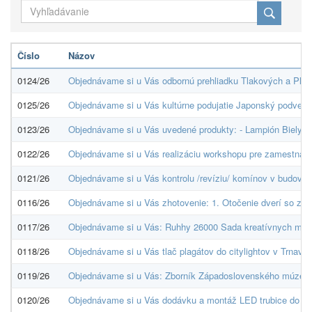
Číslo
Názov
0124/26
Objednávame si u Vás odbornú prehliadku Tlakových a Plyn
0125/26
Objednávame si u Vás kultúrne podujatie Japonský podvečer
0123/26
Objednávame si u Vás uvedené produkty: - Lampión Biely O
0122/26
Objednávame si u Vás realizáciu workshopu pre zamestnanco
0121/26
Objednávame si u Vás kontrolu /revíziu/ komínov v budová
0116/26
Objednávame si u Vás zhotovenie: 1. Otočenie dverí so zár
0117/26
Objednávame si u Vás: Ruhhy 26000 Sada kreatívnych masi
0118/26
Objednávame si u Vás tlač plagátov do citylightov v Trnav
0119/26
Objednávame si u Vás: Zborník Západoslovenského múzea v T
0120/26
Objednávame si u Vás dodávku a montáž LED trubice do exp