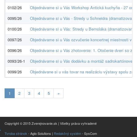
0102/26
Objednávame si u Vás Workshop Antická kuchyňa - 27 osôb 
0095/26
Objednávame si u Vás - Stredy u Schneidra (dramatizovaná 
0100/26
Objednávame si u Vás: Stredy u Bernoláka (dramatizovaná p
0097/26
Objednávame si u Vás ozvučenie koncertnej miestnosti v Z
0096/26
Objednávame si u Vás zhotovenie: 1. Otočenie dverí so zár
0093/26-1
Objednávame si u Vás dodávku a montáž sadrokartónovej pri
0099/26
Objednávane si u vás tovar na realizáciu výstavy spolu za
Aktuálna
1
2
3
4
5
»
stránka
1
Copyright © 2015 Zverejnovanie.sk | Všetky práva vyhradené
Tvroba stránok
- Aglo Solutions |
Redakčný systém
- SysCom