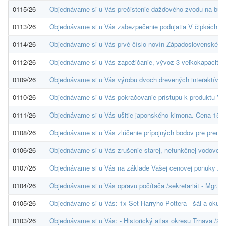
0115/26
Objednávame si u Vás prečistenie dažďového zvodu na bud
0113/26
Objednávame si u Vás zabezpečenie podujatia V čipkách, pe
0114/26
Objednávame si u Vás prvé číslo novín Západoslovenské múze
0112/26
Objednávame si u Vás zapožičanie, vývoz 3 veľkokapacitný
0109/26
Objednávame si u Vás výrobu dvoch drevených interaktívnyc
0110/26
Objednávame si u Vás pokračovanie prístupu k produktu Ver
0111/26
Objednávame si u Vás ušitie japonského kimona. Cena 150
0108/26
Objednávame si u Vás zlúčenie prípojných bodov pre preno
0106/26
Objednávame si u Vás zrušenie starej, nefunkčnej vodovod
0107/26
Objednávame si u Vás na základe Vašej cenovej ponuky zo 
0104/26
Objednávame si u Vás opravu počítača /sekretariát - Mgr. K
0105/26
Objednávame si u Vás: 1x Set Harryho Pottera - šál a okul
0103/26
Objednávame si u Vás: - Historický atlas okresu Trnava /20