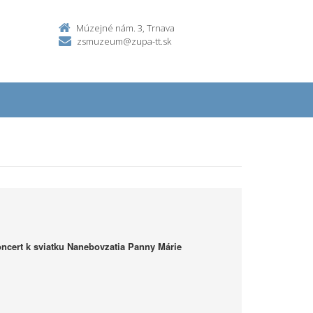
Múzejné nám. 3, Trnava
zsmuzeum@zupa-tt.sk
ncert k sviatku Nanebovzatia Panny Márie