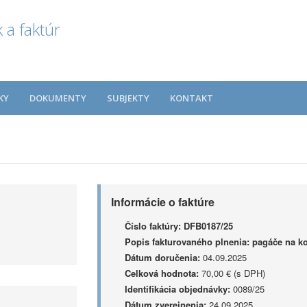
 a faktúr
KY
DOKUMENTY
SUBJEKTY
KONTAKT
Informácie o faktúre
Číslo faktúry:
DFB0187/25
Popis fakturovaného plnenia:
pagáče na ko
Dátum doručenia:
04.09.2025
Celková hodnota:
70,00 € (s DPH)
Identifikácia objednávky:
0089/25
Dátum zverejnenia:
24.09.2025