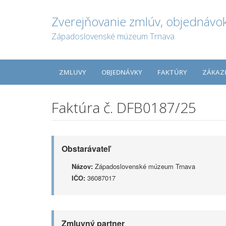
Zverejňovanie zmlúv, objednávok
Západoslovenské múzeum Trnava
ZMLUVY
OBJEDNÁVKY
FAKTÚRY
ZÁKAZ
Faktúra č. DFB0187/25
Obstarávateľ
Názov:
Západoslovenské múzeum Trnava
IČO:
36087017
Zmluvný partner