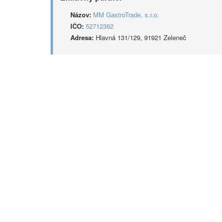
Názov:
MM GastroTrade, s.r.o.
IČO:
52712362
Adresa:
Hlavná 131/129, 91921 Zeleneč