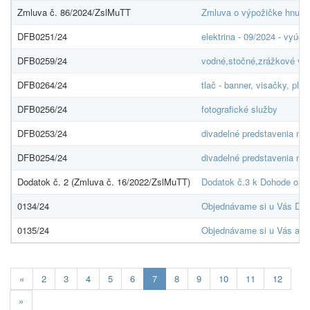
Zmluva č. 86/2024/ZslMuTT
Zmluva o výpožičke hnuteľ
DFB0251/24
elektrina - 09/2024 - vyúč
DFB0259/24
vodné,stočné,zrážkové vod
DFB0264/24
tlač - banner, visačky, plag
DFB0256/24
fotografické služby
DFB0253/24
divadelné predstavenia na
DFB0254/24
divadelné predstavenia na
Dodatok č. 2 (Zmluva č. 16/2022/ZslMuTT)
Dodatok č.3 k Dohode o sp
0134/24
Objednávame si u Vás Dig
0135/24
Objednávame si u Vás anal
Aktuálna
«
2
3
4
5
6
7
8
9
10
11
12
stránka
»
7