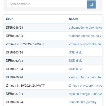
Číslo
Názov
DFB0258/24
zabezpečenie elektrickej p
DFB0255/24
hudobná produkcia na vern
Zmluva č. 87/2024/ZslMuTT
Zmluva o výpožičke hnute
DFB0263/24
SSD disk
DFB0262/24
SSD disk
DFB0261/24
USB blue
DFB0260/24
služby informačného techn
Zmluva č. 89/2024/ZslMuTT
Zmluva o vytvorení a použit
DFB0257/24
tepelná energia - 09/2024 
DFB0266/24
kancelárske potreby