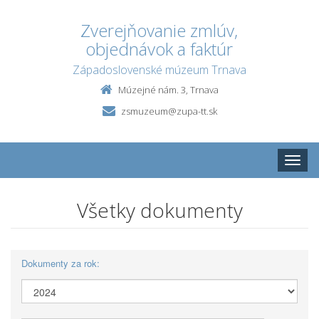
Zverejňovanie zmlúv,
objednávok a faktúr
Západoslovenské múzeum Trnava
Múzejné nám. 3, Trnava
zsmuzeum@zupa-tt.sk
Toggle
naviga
Všetky dokumenty
Dokumenty za rok: