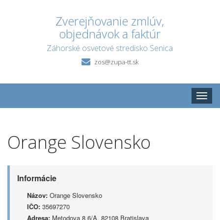
Zverejňovanie zmlúv,
objednávok a faktúr
Záhorské osvetové stredisko Senica
zos@zupa-tt.sk
Toggle
naviga
Orange Slovensko
Informácie
Názov:
Orange Slovensko
IČO:
35697270
Adresa:
Metodova 8 6/A, 82108 Bratislava