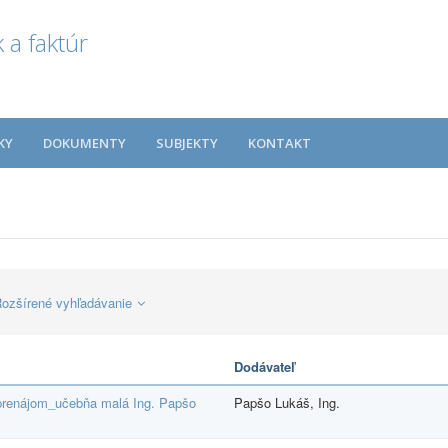
 a faktúr
KY
DOKUMENTY
SUBJEKTY
KONTAKT
ozšírené vyhľadávanie
Dodávateľ
renájom_učebňa malá Ing. Papšo
Papšo Lukáš, Ing.