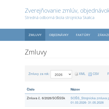
Zverejňovanie zmlúv, objednávok
Stredná odborná škola strojnícka Skalica
ZMLUVY
OBJEDNÁVKY
FAKTÚRY
ZÁKAZ
Zmluvy
Zmluvy za rok:
XML
CSV
R
Číslo
Názov
Zmluva č. 6/2026/SOŠSSk
SOŠS_Strojnícka zmluva p
01.03.2026- 31.05.2026