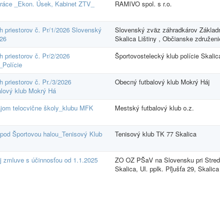
práce _Ekon. Úsek, Kabinet ZTV_
RAMIVO spol. s r.o.
 priestorov č. Pr/1/2026 Slovenský
Slovenský zväz záhradkárov Základná
026
Skalica Lištiny , Občianske združeni
 priestorov č. Pr/2/2026
Športovostelecký klub polície Skalic
_Polície
priestorov č. Pr./3/2026
Obecný futbalový klub Mokrý Háj
alový klub Mokrý Há
ájom telocvične školy_klubu MFK
Mestský futbalový klub o.z.
pod Športovou halou_Tenisový Klub
Tenisový klub TK 77 Skalica
j zmluve s účinnosťou od 1.1.2025
ZO OZ PŠaV na Slovensku pri Stredne
Skalica, Ul. pplk. Pľjušťa 29, Skalica