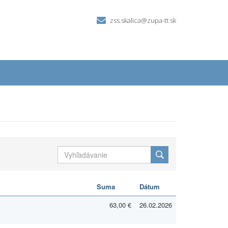
zss.skalica@zupa-tt.sk
Suma
Dátum
63,00 €
26.02.2026