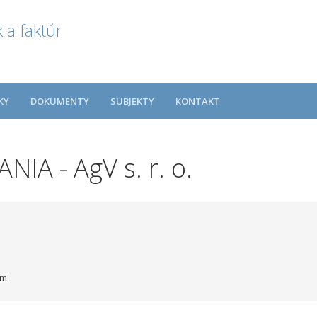
 a faktúr
KY
DOKUMENTY
SUBJEKTY
KONTAKT
A - AgV s. r. o.
om