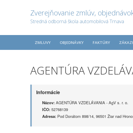
Zverejňovanie zmlúv, objednávok
Stredná odborná škola automobilová Trnava
ZMLUVY
OBJEDNÁVKY
FAKTÚRY
ZÁKAZ
AGENTÚRA VZDELÁVANI
Informácie
Názov:
AGENTÚRA VZDELÁVANIA - AgV s. r. o.
IČO:
52768139
Adresa:
Pod Donátom 898/14, 96501 Žiar nad Hron