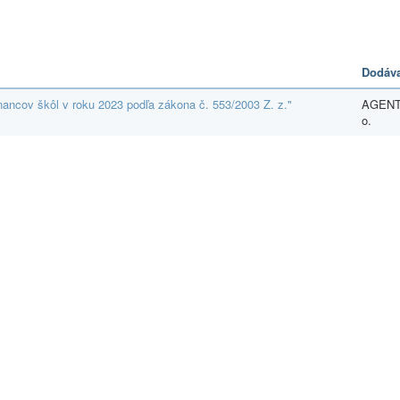
Dodáva
ncov škôl v roku 2023 podľa zákona č. 553/2003 Z. z."
AGENTÚ
o.