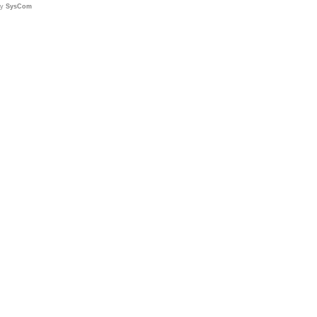
by
SysCom