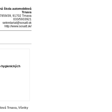
ná škola automobilová
Trnava
7859/39, 91702 Trnava
033/5933921
sekretariat@sosatt.sk
http://www.sosatt.sk/
 hygienických
lová Trnava, Všetky