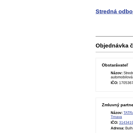
Stredná odbo
Objednávka č
Obstarávateľ
Názov:
Stred
automobilová
IČO:
170536
Zmluvný partne
Názov:
TATR
Trnava
IČO:
314341
Adresa:
Bulh