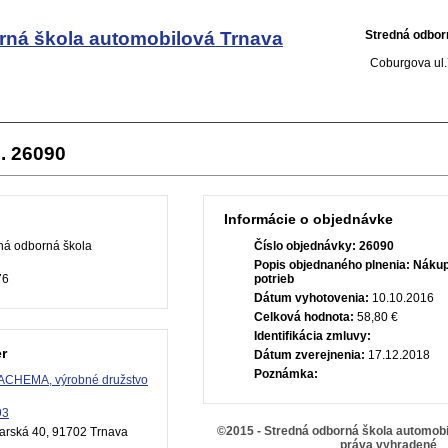
rná škola automobilová Trnava
Stredná odbor
Coburgova ul.
. 26090
Informácie o objednávke
ná odborná škola
Číslo objednávky:
26090
Popis objednaného plnenia:
Nákup
76
potrieb
Dátum vyhotovenia:
10.10.2016
Celková hodnota:
58,80 €
Identifikácia zmluvy:
r
Dátum zverejnenia:
17.12.2018
Poznámka:
ACHEMA, výrobné družstvo
93
©2015 - Stredná odborná škola automobi
arská 40, 91702 Trnava
práva vyhradené