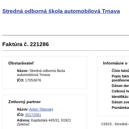
Stredná odborná škola automobilová Trnava
Faktúra č. 221286
Obstarávateľ
Informácie o 
Názov:
Stredná odborná škola
Číslo fakt
automobilová Trnava
Popis fakt
IČO:
17053676
posilňovn
Dátum dor
Celková h
Identifiká
Zmluvný partner
Dátum zve
Poznámka
Názov:
Anton Tibenský
IČO:
35172061
Adresa:
Kapitulská 445/31, 91921
©2015 - Stredná 
Zeleneč