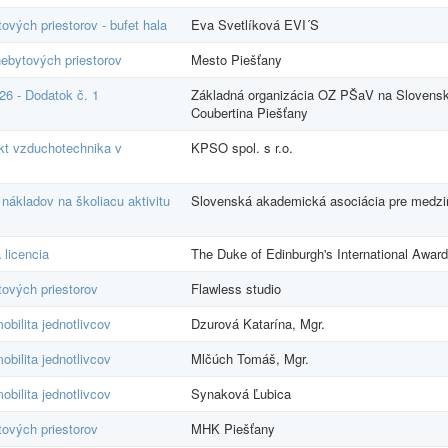
vých priestorov - bufet hala
Eva Svetlíková EVI´S
ebytových priestorov
Mesto Piešťany
26 - Dodatok č. 1
Základná organizácia OZ PŠaV na Slovensk
Coubertina Piešťany
ekt vzduchotechnika v
KPSO spol. s r.o.
nákladov na školiacu aktivitu
Slovenská akademická asociácia pre medzi
 licencia
The Duke of Edinburgh's International Award
ových priestorov
Flawless studio
bilita jednotlivcov
Dzurová Katarína, Mgr.
bilita jednotlivcov
Mlčúch Tomáš, Mgr.
bilita jednotlivcov
Synaková Ľubica
ových priestorov
MHK Piešťany