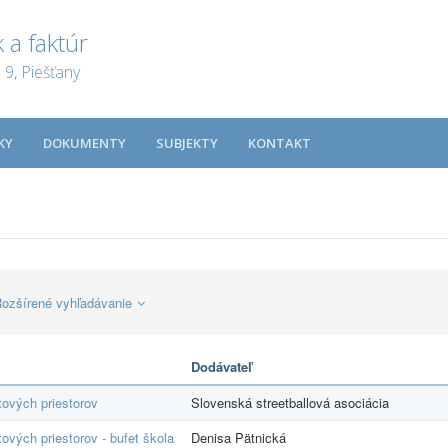
 a faktúr
9, Piešťany
KY
DOKUMENTY
SUBJEKTY
KONTAKT
ozšírené vyhľadávanie
Dodávateľ
ových priestorov
Slovenská streetballová asociácia
vých priestorov - bufet škola
Denisa Pätnická