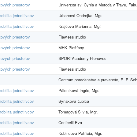
ových priestorov
Univerzita sv. Cyrila a Metoda v Trave, Fak
bilita jednotlivcov
Urbanová Ondrejka, Mgr.
bilita jednotlivcov
Krajčová Marianna, Mgr.
ových priestorov
Flawless studio
ových priestorov
MHK Piešťany
ových priestorov
SPORTAcademy Hlohovec
ových priestorov
Flawless studio
Centrum poradenstva a prevencie, E. F. Sch
bilita jednotlivcov
Páleníková Ingrid, Mgr.
bilita jednotlivcov
Synaková Ľubica
bilita jednotlivcov
Tomagová Silvia, Mgr.
bilita jednotlivcov
Corticelli Eva
bilita jednotlivcov
Kubincová Patrícia, Mgr.