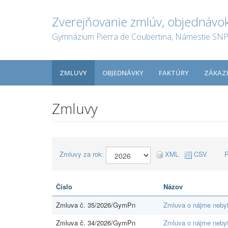
Zverejňovanie zmlúv, objednávok
Gymnázium Pierra de Coubertina, Námestie SNP 
ZMLUVY
OBJEDNÁVKY
FAKTÚRY
ZÁKAZ
Zmluvy
Zmluvy za rok:
XML
CSV
R
Číslo
Názov
Zmluva č. 35/2026/GymPn
Zmluva o nájme nebyt
Zmluva č. 34/2026/GymPn
Zmluva o nájme nebyto