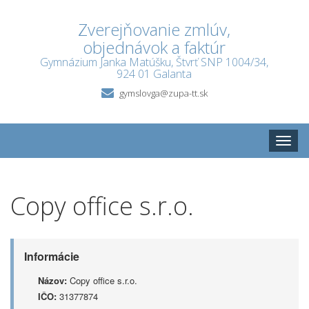
Zverejňovanie zmlúv,
objednávok a faktúr
Gymnázium Janka Matúšku, Štvrť SNP 1004/34,
924 01 Galanta
gymslovga@zupa-tt.sk
Toggle
naviga
Copy office s.r.o.
Informácie
Názov:
Copy office s.r.o.
IČO:
31377874