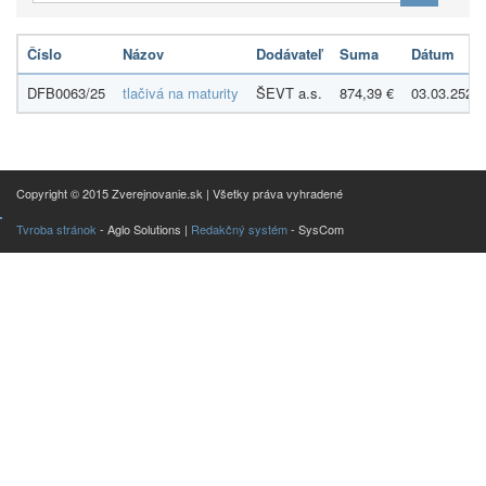
Číslo
Názov
Dodávateľ
Suma
Dátum
DFB0063/25
tlačivá na maturity
ŠEVT a.s.
874,39 €
03.03.2525
Copyright © 2015 Zverejnovanie.sk | Všetky práva vyhradené
Tvroba stránok
- Aglo Solutions |
Redakčný systém
- SysCom