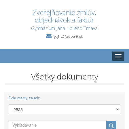
Zverejňovanie zmlúv,
objednávok a faktúr
Gymnázium Jána Hollého Trnava
gyjhtt@zupa-tt.sk
Toggle
naviga
Všetky dokumenty
Dokumenty za rok: