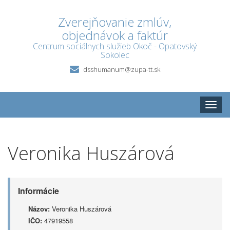
Zverejňovanie zmlúv,
objednávok a faktúr
Centrum sociálnych služieb Okoč - Opatovský
Sokolec
dsshumanum@zupa-tt.sk
Toggle
naviga
Veronika Huszárová
Informácie
Názov:
Veronika Huszárová
IČO:
47919558