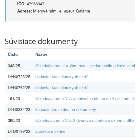
IČO:
47966947
Adresa:
Mierové nám. 4, 92401 Galanta
Súvisiace dokumenty
Číslo
Názov
348/25
Objednávame si u Vás tovar - skrine podľa priloženej obj
DFB0723/25
dodávka kancelárskych skríň
DFB0762/25
dodávka kancelárskych skríň
164/23
Objednávame u Vás archivačné skrine so 4 policami DO
DFB0334/23
kancelárske skrine na dokumenty
390/23
Objednávame u Vás 2-dverové šatníkové skrine s dlhými d
DFB0739/23
šatníkové skrine