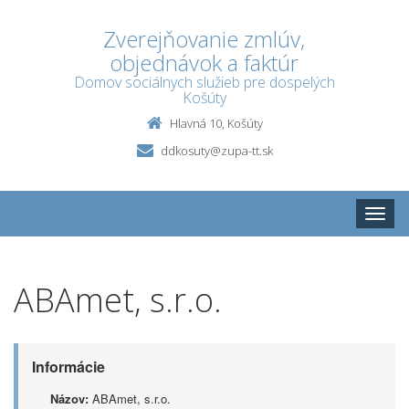
Zverejňovanie zmlúv,
objednávok a faktúr
Domov sociálnych služieb pre dospelých
Košúty
Hlavná 10, Košúty
ddkosuty@zupa-tt.sk
Toggle
naviga
ABAmet, s.r.o.
Informácie
Názov:
ABAmet, s.r.o.