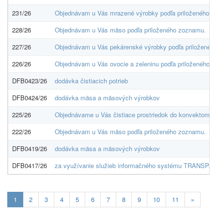
231/26
Objednávam u Vás mrazené výrobky podľa priloženého z
228/26
Objednávam u Vás mäso podľa priloženého zoznamu.
227/26
Objednávam u Vás pekárenské výrobky podľa priloženéh
226/26
Objednávam u Vás ovocie a zeleninu podľa priloženého 
DFB0423/26
dodávka čistiacich potrieb
DFB0424/26
dodávka mäsa a mäsových výrobkov
225/26
Objednávame u Vás čistiace prostriedok do konvektomat
222/26
Objednávam u Vás mäso podľa priloženého zoznamu.
DFB0419/26
dodávka mäsa a mäsových výrobkov
DFB0417/26
za využívanie služieb informačného systému TRANSPA
Aktuálna
1
2
3
4
5
6
7
8
9
10
11
»
stránka
1