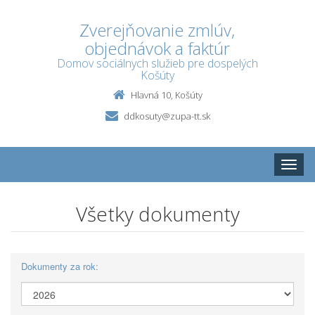
Zverejňovanie zmlúv,
objednávok a faktúr
Domov sociálnych služieb pre dospelých
Košúty
Hlavná 10, Košúty
ddkosuty@zupa-tt.sk
Toggle
naviga
Všetky dokumenty
Dokumenty za rok: