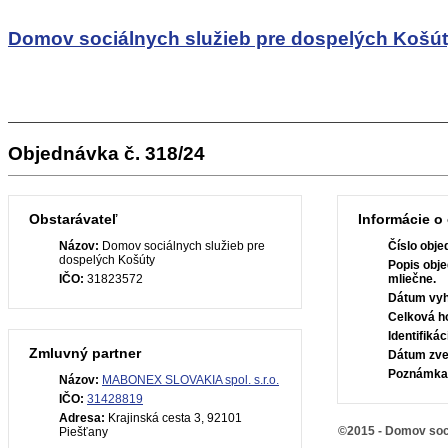
Domov sociálnych služieb pre dospelých Košú
Objednávka č. 318/24
Obstarávateľ
Informácie o
Názov:
Domov sociálnych služieb pre
Číslo obje
dospelých Košúty
Popis obje
IČO:
31823572
mliečne.
Dátum vyh
Celková h
Identifiká
Zmluvný partner
Dátum zve
Poznámka
Názov:
MABONEX SLOVAKIA spol. s.r.o.
IČO:
31428819
Adresa:
Krajinská cesta 3, 92101
©2015 - Domov soci
Piešťany