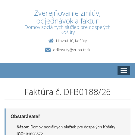
Zverejňovanie zmlúv,
objednávok a faktúr
Domov sociálnych služieb pre dospelých
Košúty
Hlavná 10, Košúty
ddkosuty@zupa-tt.sk
Toggle
naviga
Faktúra č. DFB0188/26
Obstarávateľ
Názov:
Domov sociálnych služieb pre dospelých Košúty
IČO:
31823572