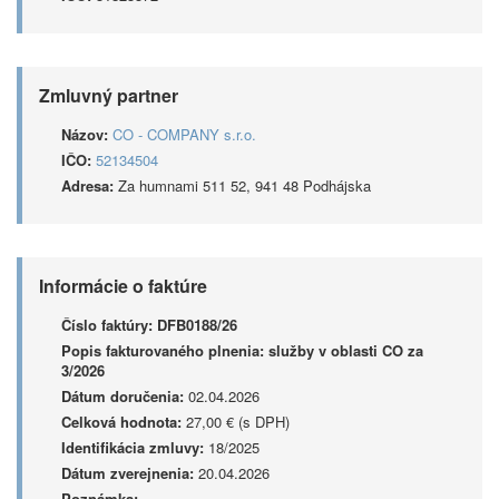
Zmluvný partner
Názov:
CO - COMPANY s.r.o.
IČO:
52134504
Adresa:
Za humnami 511 52, 941 48 Podhájska
Informácie o faktúre
Číslo faktúry:
DFB0188/26
Popis fakturovaného plnenia:
služby v oblasti CO za
3/2026
Dátum doručenia:
02.04.2026
Celková hodnota:
27,00 € (s DPH)
Identifikácia zmluvy:
18/2025
Dátum zverejnenia:
20.04.2026
Poznámka: