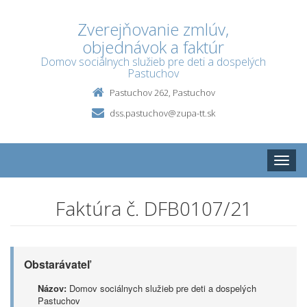
Zverejňovanie zmlúv,
objednávok a faktúr
Domov sociálnych služieb pre deti a dospelých
Pastuchov
Pastuchov 262, Pastuchov
dss.pastuchov@zupa-tt.sk
Toggle
naviga
Faktúra č. DFB0107/21
Obstarávateľ
Názov:
Domov sociálnych služieb pre deti a dospelých
Pastuchov