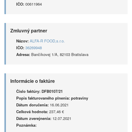
IČO:
00611964
Zmluvný partner
Názov:
ALFA-R FOOD,s.r.o.
IČO:
36269948
Adresa:
Bančíkovej 1/A, 82103 Bratislava
Informácie o faktúre
Číslo faktúry:
DFB0107/21
Popis fakturovaného plnenia:
potraviny
Dátum doručenia:
16.06.2021
Celková hodnota:
237,46 €
Dátum zverejnenia:
12.07.2021
Poznámka: