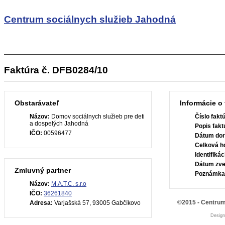
Centrum sociálnych služieb Jahodná
Faktúra č. DFB0284/10
Obstarávateľ
Informácie o 
Názov:
Domov sociálnych služieb pre deti
Číslo fakt
a dospelých Jahodná
Popis fakt
IČO:
00596477
Dátum dor
Celková h
Identifiká
Dátum zve
Zmluvný partner
Poznámka
Názov:
M.A.T.C. s.r.o
IČO:
36261840
©2015 - Centrum
Adresa:
Varjašská 57, 93005 Gabčíkovo
Desig