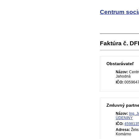
Centrum soci
Faktúra č. D
Obstarávateľ
Názov:
Centr
Jahodná
IČO:
005964
Zmluvný partne
Názov:
Ing. 
ÚDENINY
IČO:
459813
Adresa:
Želez
Komárno