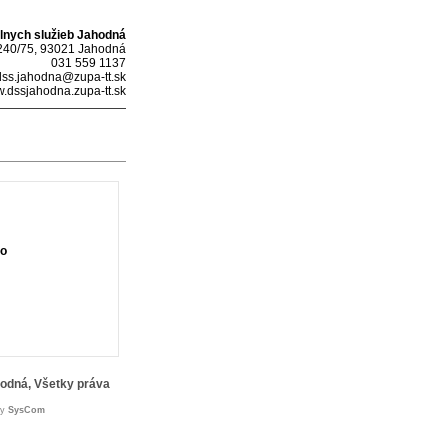
lnych služieb Jahodná
 240/75, 93021 Jahodná
031 559 1137
dss.jahodna@zupa-tt.sk
w.dssjahodna.zupa-tt.sk
o
hodná, Všetky práva
by
SysCom