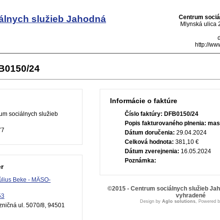
álnych služieb Jahodná
Centrum sociá
Mlynská ulica
http://ww
FB0150/24
Informácie o faktúre
um sociálnych služieb
Číslo faktúry:
DFB0150/24
Popis fakturovaného plnenia:
mas
77
Dátum doručenia:
29.04.2024
Celková hodnota:
381,10 €
Dátum zverejnenia:
16.05.2024
Poznámka:
r
Július Beke - MÄSO-
©2015 - Centrum sociálnych služieb Ja
vyhradené
53
Design by
Aglo solutions
, Powered 
ničná ul. 5070/8, 94501