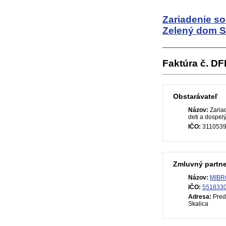
Zariadenie so
Zelený dom S
Faktúra č. D
Obstarávateľ
Názov:
Zariad
deti a dospel
IČO:
311053
Zmluvný partne
Názov:
MIBRO
IČO:
551833
Adresa:
Pred
Skalica