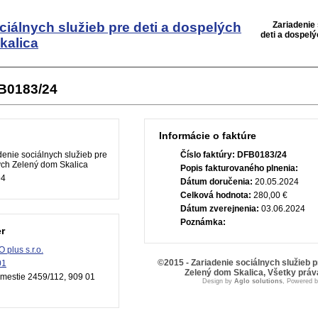
ciálnych služieb pre deti a dospelých
Zariadenie 
deti a dospel
kalica
FB0183/24
Informácie o faktúre
enie sociálnych služieb pre
Číslo faktúry:
DFB0183/24
ých Zelený dom Skalica
Popis fakturovaného plnenia:
94
Dátum doručenia:
20.05.2024
Celková hodnota:
280,00 €
Dátum zverejnenia:
03.06.2024
Poznámka:
r
 plus s.r.o.
©2015 - Zariadenie sociálnych služieb p
01
Zelený dom Skalica, Všetky prá
mestie 2459/112, 909 01
Design by
Aglo solutions
, Powered 