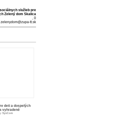
sociálnych služieb pre
ých Zelený dom Skalica
, 0
zelenydom@zupa-tt.sk
re deti a dospelých
va vyhradené
by
SysCom