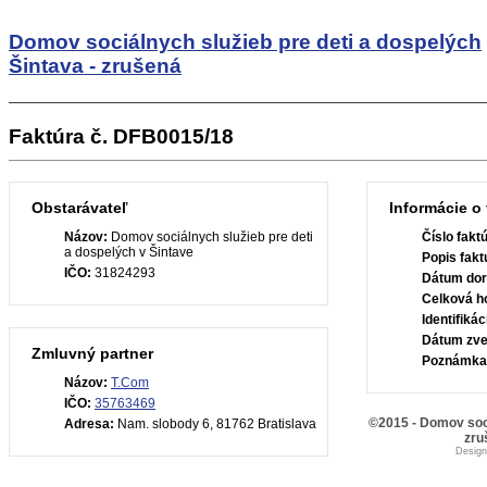
Domov sociálnych služieb pre deti a dospelých
Šintava - zrušená
Faktúra č. DFB0015/18
Obstarávateľ
Informácie o 
Názov:
Domov sociálnych služieb pre deti
Číslo fakt
a dospelých v Šintave
Popis fakt
IČO:
31824293
Dátum dor
Celková h
Identifiká
Dátum zve
Zmluvný partner
Poznámka
Názov:
T.Com
IČO:
35763469
©2015 - Domov soci
Adresa:
Nam. slobody 6, 81762 Bratislava
zru
Desig